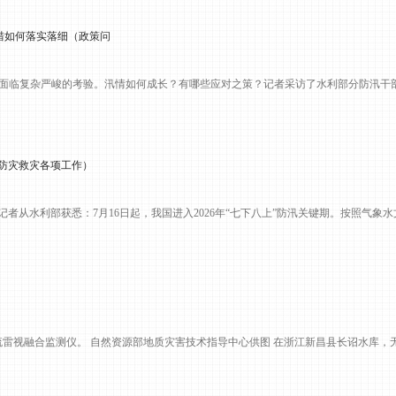
钱包措如何落实落细（政策问
面临复杂严峻的考验。汛情如何成长？有哪些应对之策？记者采访了水利部分防汛干部和
好防灾救灾各项工作）
日电记者从水利部获悉：7月16日起，我国进入2026年“七下八上”防汛关键期。按照气象
流雷视融合监测仪。 自然资源部地质灾害技术指导中心供图 在浙江新昌县长诏水库，无人