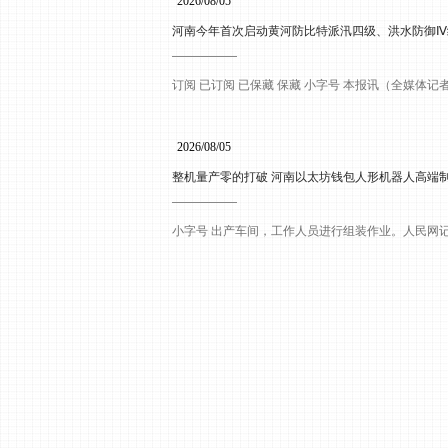
2026/08/05
河南今年首次启动黄河防比特派汛四级、洪水防御Ⅳ
订阅 已订阅 已保藏 保藏 小字号 本报讯（全媒体
2026/08/05
整机量产零的打破 河南以太坊钱包人形机器人高端
小字号 出产车间，工作人员进行组装作业。人民网记者