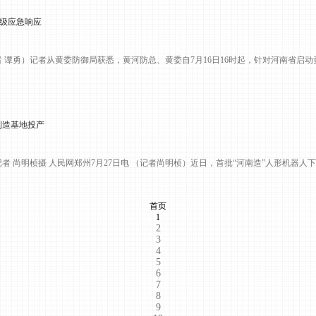
级应急响应
记者 谭勇）记者从黄委防御局获悉，黄河防总、黄委自7月16日16时起，针对河南省启动
制造基地投产
 尚明桢摄 人民网郑州7月27日电 （记者尚明桢）近日，首批“河南造”人形机器人下
首页
1
2
3
4
5
6
7
8
9