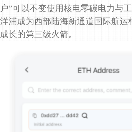
户”可以不变使用核电零碳电力与工
洋浦成为西部陆海新通道国际航运
成长的第三级火箭。