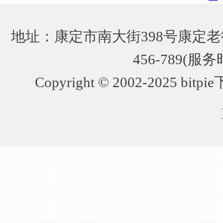
地址：康定市南大街398号康定老街
456-789(服务
Copyright © 2002-2025