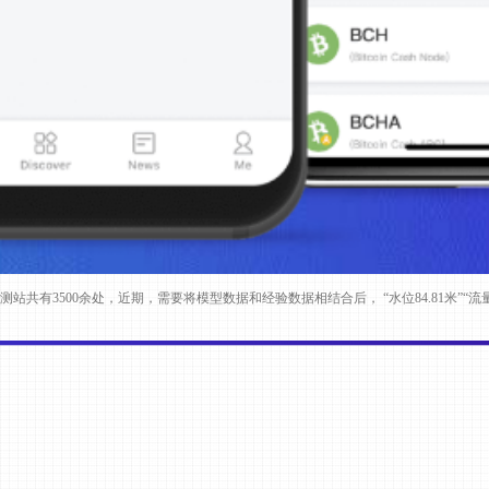
共有3500余处，近期，需要将模型数据和经验数据相结合后， “水位84.81米”“流