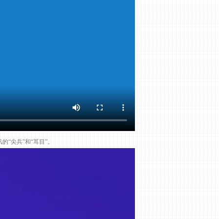
“尖兵”和“耳目”。